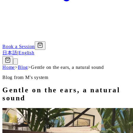
Book a Session
日本語
|
English
Home
>
Blog
>
Gentle on the ears, a natural sound
Blog from M's system
Gentle on the ears, a natural
sound