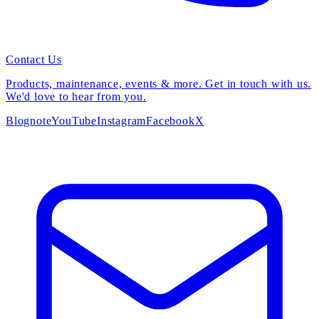
Contact Us
Products, maintenance, events & more. Get in touch with us.
We'd love to hear from you.
Blog
note
YouTube
Instagram
Facebook
X