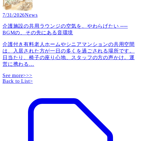
7/31/2026
News
介護施設の共用ラウンジの空気を、やわらげたい ──
BGMの、その先にある音環境
介護付き有料老人ホームやシニアマンションの共用空間
は、入居された方が一日の多くを過ごされる場所です。
日当たり、椅子の座り心地、スタッフの方の声かけ。運
営に携わる
…
See more>>>
Back to List
>