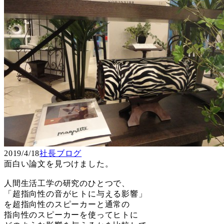
2019/4/18
社長ブログ
面白い論文を見つけました。
人間生活工学の研究のひとつで、
「超指向性の音がヒトに与える影響」
を超指向性のスピーカーと通常の
指向性のスピーカーを使ってヒトに