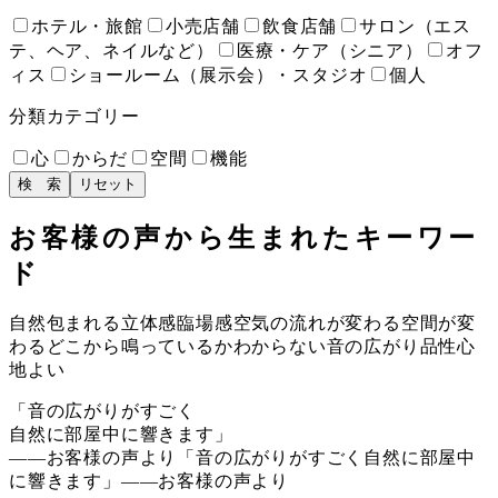
ホテル・旅館
小売店舗
飲食店舗
サロン（エス
テ、ヘア、ネイルなど）
医療・ケア（シニア）
オフ
ィス
ショールーム（展示会）・スタジオ
個人
分類カテゴリー
心
からだ
空間
機能
検 索
リセット
お客様の声から生まれたキーワー
ド
自然
包まれる
立体感
臨場感
空気の流れが変わる
空間が変
わる
どこから鳴っているかわからない
音の広がり
品性
心
地よい
「音の広がりがすごく
自然に部屋中に響きます」
——お客様の声より
「音の広がりがすごく自然に部屋中
に響きます」——お客様の声より