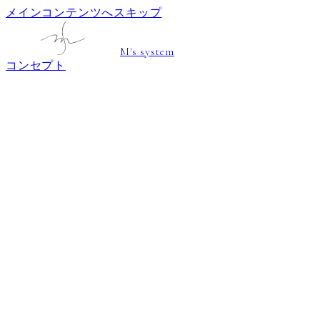
メインコンテンツへスキップ
M's system
コンセプト