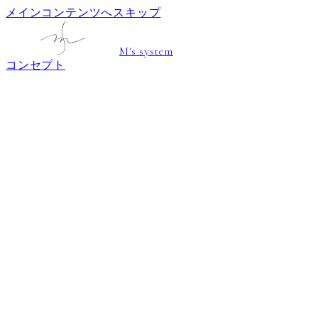
メインコンテンツへスキップ
M's system
コンセプト