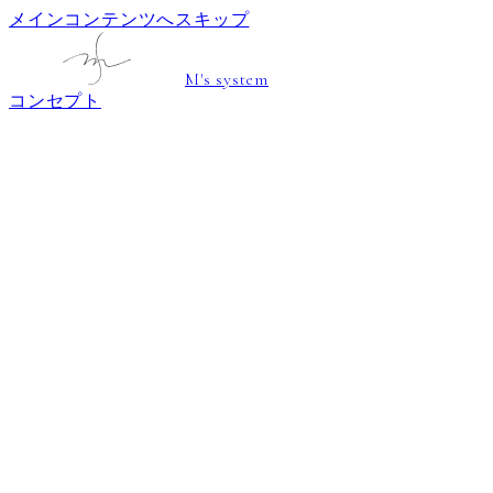
メインコンテンツへスキップ
M's system
コンセプト