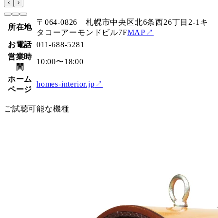
‹
›
〒064-0826 札幌市中央区北6条西26丁目2-1キ
所在地
タコーアーモンドビル7F
MAP↗
お電話
011-688-5281
営業時
10:00〜18:00
間
ホーム
homes-interior.jp
↗
ページ
ご試聴可能な機種