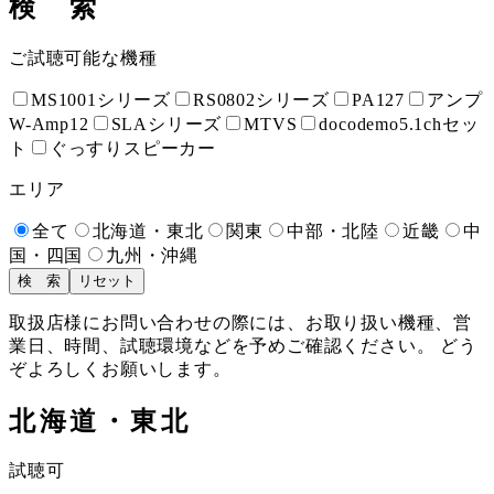
検 索
ご試聴可能な機種
MS1001シリーズ
RS0802シリーズ
PA127
アンプ
W-Amp12
SLAシリーズ
MTVS
docodemo5.1chセッ
ト
ぐっすりスピーカー
エリア
全て
北海道・東北
関東
中部・北陸
近畿
中
国・四国
九州・沖縄
検 索
リセット
取扱店様にお問い合わせの際には、お取り扱い機種、営
業日、時間、試聴環境などを予めご確認ください。 どう
ぞよろしくお願いします。
北海道・東北
試聴可