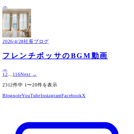
→
2026/4/28
社長ブログ
フレンチボッサのBGM動画
→
1
2
…
116
Next →
2312件中 1〜20件を表示
Blog
note
YouTube
Instagram
Facebook
X