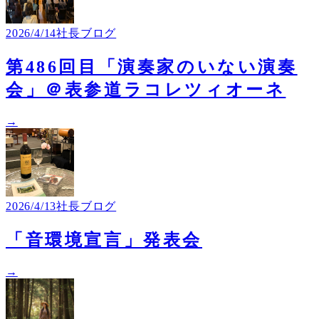
2026/4/14
社長ブログ
第486回目「演奏家のいない演奏
会」＠表参道ラコレツィオーネ
→
2026/4/13
社長ブログ
「音環境宣言」発表会
→