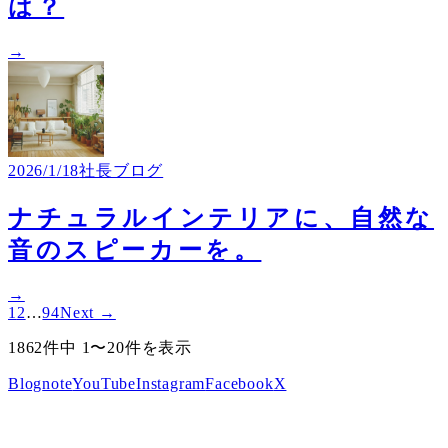
は？
→
2026/1/18
社長ブログ
ナチュラルインテリアに、自然な
音のスピーカーを。
→
1
2
…
94
Next →
1862件中 1〜20件を表示
Blog
note
YouTube
Instagram
Facebook
X