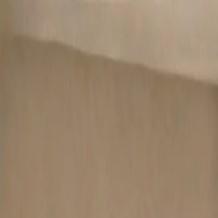
メインコンテンツへスキップ
M's system
コンセプト