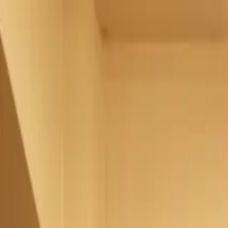
メインコンテンツへスキップ
M's system
コンセプト