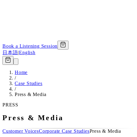
Book a Listening Session
日本語
|
English
Home
/
Case Studies
/
Press & Media
PRESS
Press & Media
Customer Voices
Corporate Case Studies
Press & Media