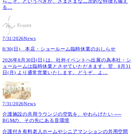
らこそ、というべきか、さまざまな二次的な特徴も備え
る
…
7/31/2026
News
8/30(日) 本店・ショールーム臨時休業のおしらせ
2026年8月30日(日) は、社外イベントへ出展の為本社・シ
ョールームは臨時休業とさせていただきます。翌、8月31
日(月) より通常営業いたします。どうぞ、よ
…
7/31/2026
News
介護施設の共用ラウンジの空気を、やわらげたい ──
BGMの、その先にある音環境
介護付き有料老人ホームやシニアマンションの共用空間