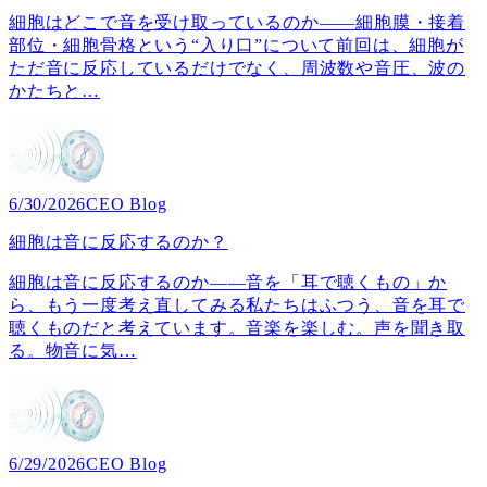
細胞はどこで音を受け取っているのか――細胞膜・接着
部位・細胞骨格という“入り口”について前回は、細胞が
ただ音に反応しているだけでなく、周波数や音圧、波の
かたちと
…
6/30/2026
CEO Blog
細胞は音に反応するのか？
細胞は音に反応するのか――音を「耳で聴くもの」か
ら、もう一度考え直してみる私たちはふつう、音を耳で
聴くものだと考えています。音楽を楽しむ。声を聞き取
る。物音に気
…
6/29/2026
CEO Blog