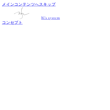
メインコンテンツへスキップ
M's system
コンセプト