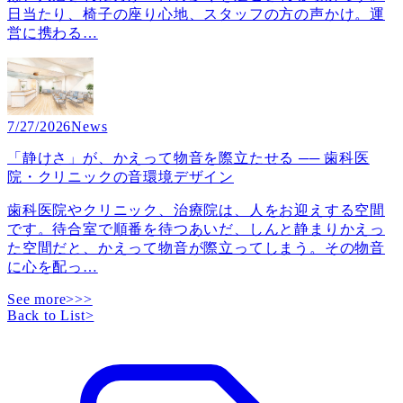
日当たり、椅子の座り心地、スタッフの方の声かけ。運
営に携わる
…
7/27/2026
News
「静けさ」が、かえって物音を際立たせる ── 歯科医
院・クリニックの音環境デザイン
歯科医院やクリニック、治療院は、人をお迎えする空間
です。待合室で順番を待つあいだ、しんと静まりかえっ
た空間だと、かえって物音が際立ってしまう。その物音
に心を配っ
…
See more>>>
Back to List
>