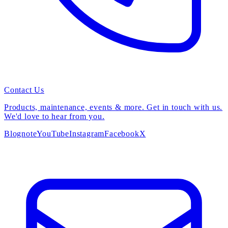
Contact Us
Products, maintenance, events & more. Get in touch with us.
We'd love to hear from you.
Blog
note
YouTube
Instagram
Facebook
X