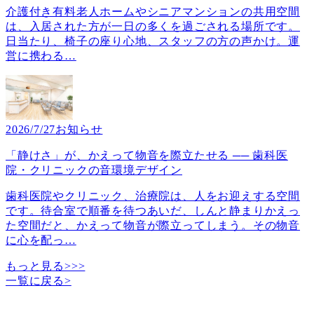
介護付き有料老人ホームやシニアマンションの共用空間
は、入居された方が一日の多くを過ごされる場所です。
日当たり、椅子の座り心地、スタッフの方の声かけ。運
営に携わる
…
2026/7/27
お知らせ
「静けさ」が、かえって物音を際立たせる ── 歯科医
院・クリニックの音環境デザイン
歯科医院やクリニック、治療院は、人をお迎えする空間
です。待合室で順番を待つあいだ、しんと静まりかえっ
た空間だと、かえって物音が際立ってしまう。その物音
に心を配っ
…
もっと見る>>>
一覧に戻る
>