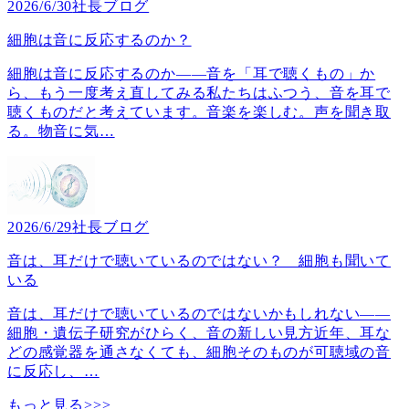
2026/6/30
社長ブログ
細胞は音に反応するのか？
細胞は音に反応するのか――音を「耳で聴くもの」か
ら、もう一度考え直してみる私たちはふつう、音を耳で
聴くものだと考えています。音楽を楽しむ。声を聞き取
る。物音に気
…
2026/6/29
社長ブログ
音は、耳だけで聴いているのではない？ 細胞も聞いて
いる
音は、耳だけで聴いているのではないかもしれない――
細胞・遺伝子研究がひらく、音の新しい見方近年、耳な
どの感覚器を通さなくても、細胞そのものが可聴域の音
に反応し、
…
もっと見る>>>