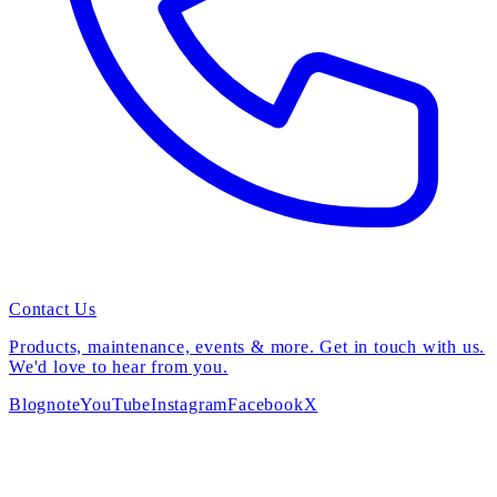
Contact Us
Products, maintenance, events & more. Get in touch with us.
We'd love to hear from you.
Blog
note
YouTube
Instagram
Facebook
X