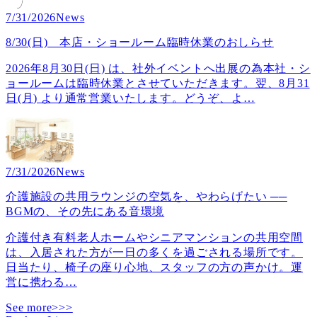
7/31/2026
News
8/30(日) 本店・ショールーム臨時休業のおしらせ
2026年8月30日(日) は、社外イベントへ出展の為本社・シ
ョールームは臨時休業とさせていただきます。翌、8月31
日(月) より通常営業いたします。どうぞ、よ
…
7/31/2026
News
介護施設の共用ラウンジの空気を、やわらげたい ──
BGMの、その先にある音環境
介護付き有料老人ホームやシニアマンションの共用空間
は、入居された方が一日の多くを過ごされる場所です。
日当たり、椅子の座り心地、スタッフの方の声かけ。運
営に携わる
…
See more>>>