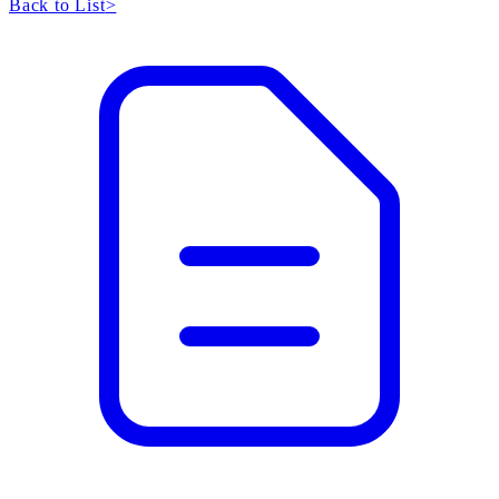
Back to List
>