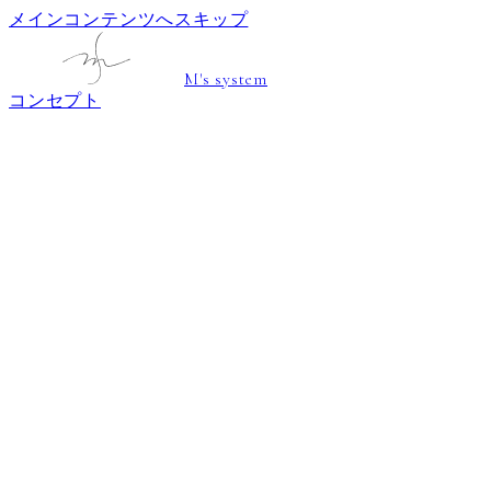
メインコンテンツへスキップ
M's system
コンセプト