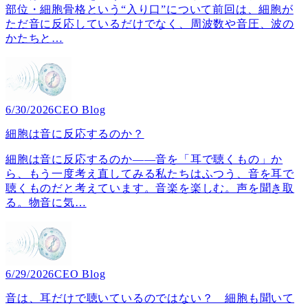
部位・細胞骨格という“入り口”について前回は、細胞が
ただ音に反応しているだけでなく、周波数や音圧、波の
かたちと
…
6/30/2026
CEO Blog
細胞は音に反応するのか？
細胞は音に反応するのか――音を「耳で聴くもの」か
ら、もう一度考え直してみる私たちはふつう、音を耳で
聴くものだと考えています。音楽を楽しむ。声を聞き取
る。物音に気
…
6/29/2026
CEO Blog
音は、耳だけで聴いているのではない？ 細胞も聞いて