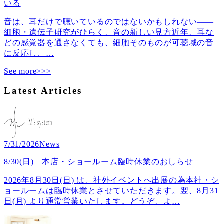
いる
音は、耳だけで聴いているのではないかもしれない――
細胞・遺伝子研究がひらく、音の新しい見方近年、耳な
どの感覚器を通さなくても、細胞そのものが可聴域の音
に反応し、
…
See more>>>
Latest Articles
7/31/2026
News
8/30(日) 本店・ショールーム臨時休業のおしらせ
2026年8月30日(日) は、社外イベントへ出展の為本社・シ
ョールームは臨時休業とさせていただきます。翌、8月31
日(月) より通常営業いたします。どうぞ、よ
…