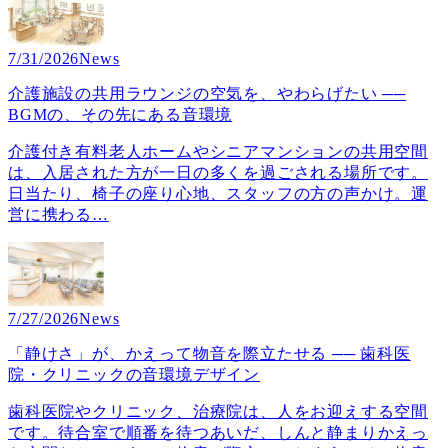
7/31/2026
News
介護施設の共用ラウンジの空気を、やわらげたい ──
BGMの、その先にある音環境
介護付き有料老人ホームやシニアマンションの共用空間
は、入居された方が一日の多くを過ごされる場所です。
日当たり、椅子の座り心地、スタッフの方の声かけ。運
営に携わる
…
7/27/2026
News
「静けさ」が、かえって物音を際立たせる ── 歯科医
院・クリニックの音環境デザイン
歯科医院やクリニック、治療院は、人をお迎えする空間
です。待合室で順番を待つあいだ、しんと静まりかえっ