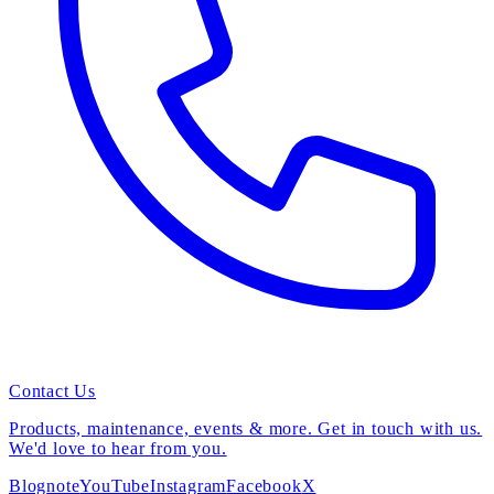
Contact Us
Products, maintenance, events & more. Get in touch with us.
We'd love to hear from you.
Blog
note
YouTube
Instagram
Facebook
X