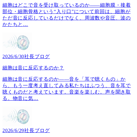
細胞はどこで音を受け取っているのか――細胞膜・接着
部位・細胞骨格という“入り口”について前回は、細胞が
ただ音に反応しているだけでなく、周波数や音圧、波の
かたちと
…
2026/6/30
社長ブログ
細胞は音に反応するのか？
細胞は音に反応するのか――音を「耳で聴くもの」か
ら、もう一度考え直してみる私たちはふつう、音を耳で
聴くものだと考えています。音楽を楽しむ。声を聞き取
る。物音に気
…
2026/6/29
社長ブログ