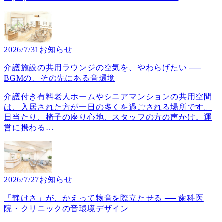
2026/7/31
お知らせ
介護施設の共用ラウンジの空気を、やわらげたい ──
BGMの、その先にある音環境
介護付き有料老人ホームやシニアマンションの共用空間
は、入居された方が一日の多くを過ごされる場所です。
日当たり、椅子の座り心地、スタッフの方の声かけ。運
営に携わる
…
2026/7/27
お知らせ
「静けさ」が、かえって物音を際立たせる ── 歯科医
院・クリニックの音環境デザイン