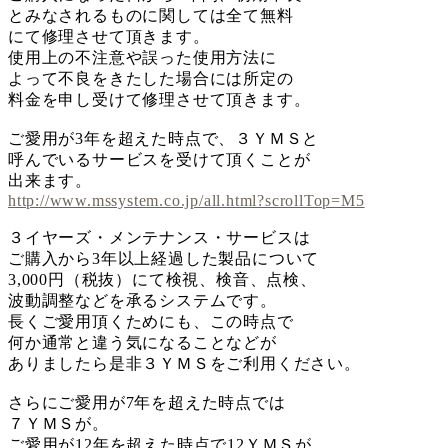
とみなされるものに関しては全て無料
にて修理させて頂きます。
使用上の不注意や誤った使用方法に
よって不良をきたした場合には所定の
料金を申し受けて修理させて頂きます。
ご愛用が3年を超えた時点で、３ＹＭＳと
呼んでいるサービスを受けて頂くことが
出来ます。
http://www.mssystem.co.jp/all.html?scrollTop=M5
３イヤーズ・メンテナンス・サービスは
ご購入から3年以上経過した製品について
3,000円（税抜）にて検視、検音、点検、
波動調整などを承るシステムです。
長くご愛用頂くためにも、この時点で
何か通常と違う気になることなどが
ありましたら是非３ＹＭＳをご利用ください。
さらにご愛用が7年を超えた時点では
７ＹＭＳが。
ご愛用が12年を超えた時点で12ＹＭＳが