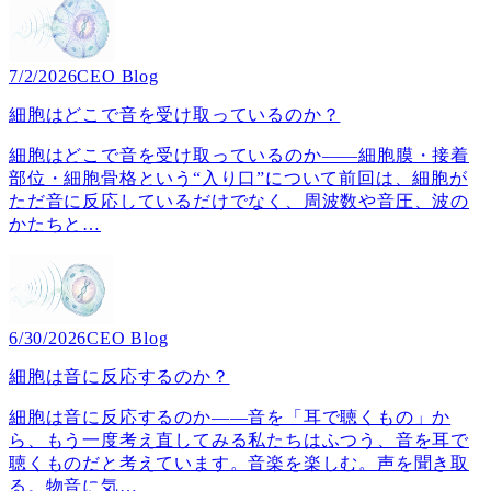
7/2/2026
CEO Blog
細胞はどこで音を受け取っているのか？
細胞はどこで音を受け取っているのか――細胞膜・接着
部位・細胞骨格という“入り口”について前回は、細胞が
ただ音に反応しているだけでなく、周波数や音圧、波の
かたちと
…
6/30/2026
CEO Blog
細胞は音に反応するのか？
細胞は音に反応するのか――音を「耳で聴くもの」か
ら、もう一度考え直してみる私たちはふつう、音を耳で
聴くものだと考えています。音楽を楽しむ。声を聞き取
る。物音に気
…