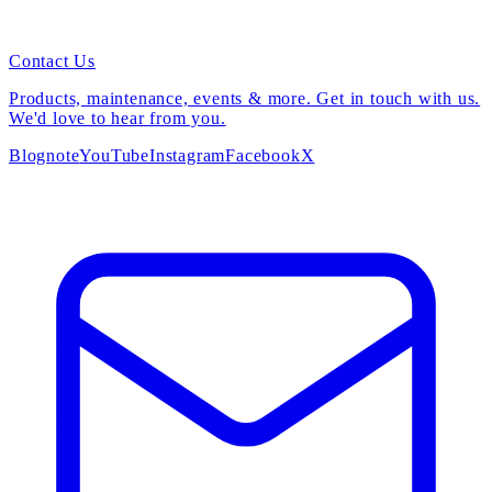
Contact Us
Products, maintenance, events & more. Get in touch with us.
We'd love to hear from you.
Blog
note
YouTube
Instagram
Facebook
X