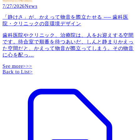
7/27/2026
News
「静けさ」が、かえって物音を際立たせる ── 歯科医
院・クリニックの音環境デザイン
歯科医院やクリニック、治療院は、人をお迎えする空間
です。待合室で順番を待つあいだ、しんと静まりかえっ
た空間だと、かえって物音が際立ってしまう。その物音
に心を配っ
…
See more>>>
Back to List
>