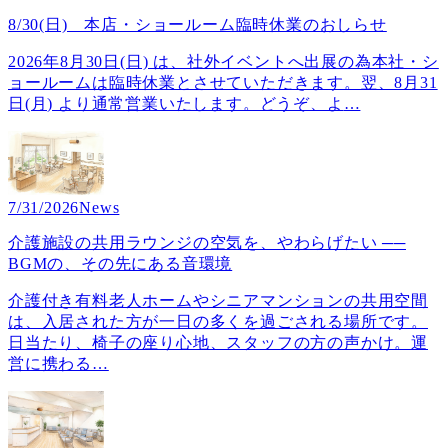
8/30(日) 本店・ショールーム臨時休業のおしらせ
2026年8月30日(日) は、社外イベントへ出展の為本社・シ
ョールームは臨時休業とさせていただきます。翌、8月31
日(月) より通常営業いたします。どうぞ、よ
…
7/31/2026
News
介護施設の共用ラウンジの空気を、やわらげたい ──
BGMの、その先にある音環境
介護付き有料老人ホームやシニアマンションの共用空間
は、入居された方が一日の多くを過ごされる場所です。
日当たり、椅子の座り心地、スタッフの方の声かけ。運
営に携わる
…