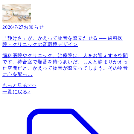
2026/7/27
お知らせ
「静けさ」が、かえって物音を際立たせる ── 歯科医
院・クリニックの音環境デザイン
歯科医院やクリニック、治療院は、人をお迎えする空間
です。待合室で順番を待つあいだ、しんと静まりかえっ
た空間だと、かえって物音が際立ってしまう。その物音
に心を配っ
…
もっと見る>>>
一覧に戻る
>