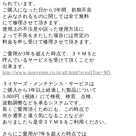
られています。
ご購入になった日から3年間、初期不良
とみなされるものに関しては全て無料
にて修理させて頂きます。
使用上の不注意や誤った使用方法に
よって不良をきたした場合には所定の
料金を申し受けて修理させて頂きます。
ご愛用が3年を超えた時点で、３ＹＭＳと
呼んでいるサービスを受けて頂くことが
出来ます。
http://www.mssystem.co.jp/all.html?scrollTop=M5
３イヤーズ・メンテナンス・サービスは
ご購入から3年以上経過した製品について
3,000円（税抜）にて検視、検音、点検、
波動調整などを承るシステムです。
長くご愛用頂くためにも、この時点で
何か通常と違う気になることなどが
ありましたら是非３ＹＭＳをご利用ください。
さらにご愛用が7年を超えた時点では