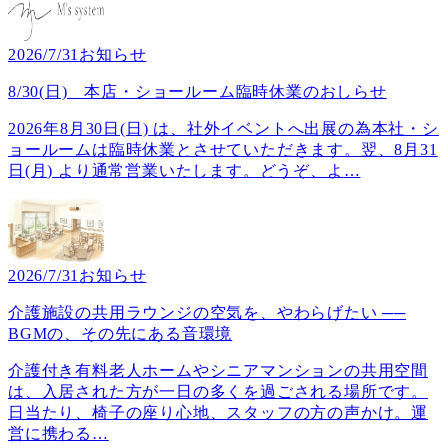
2026/7/31
お知らせ
8/30(日) 本店・ショールーム臨時休業のおしらせ
2026年8月30日(日) は、社外イベントへ出展の為本社・シ
ョールームは臨時休業とさせていただきます。翌、8月31
日(月) より通常営業いたします。どうぞ、よ
…
2026/7/31
お知らせ
介護施設の共用ラウンジの空気を、やわらげたい ──
BGMの、その先にある音環境
介護付き有料老人ホームやシニアマンションの共用空間
は、入居された方が一日の多くを過ごされる場所です。
日当たり、椅子の座り心地、スタッフの方の声かけ。運
営に携わる
…