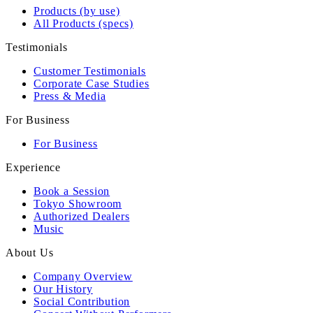
Products (by use)
All Products (specs)
Testimonials
Customer Testimonials
Corporate Case Studies
Press & Media
For Business
For Business
Experience
Book a Session
Tokyo Showroom
Authorized Dealers
Music
About Us
Company Overview
Our History
Social Contribution