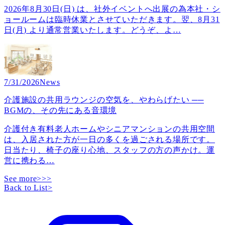
2026年8月30日(日) は、社外イベントへ出展の為本社・シ
ョールームは臨時休業とさせていただきます。翌、8月31
日(月) より通常営業いたします。どうぞ、よ
…
7/31/2026
News
介護施設の共用ラウンジの空気を、やわらげたい ──
BGMの、その先にある音環境
介護付き有料老人ホームやシニアマンションの共用空間
は、入居された方が一日の多くを過ごされる場所です。
日当たり、椅子の座り心地、スタッフの方の声かけ。運
営に携わる
…
See more>>>
Back to List
>