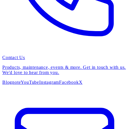
Contact Us
Products, maintenance, events & more. Get in touch with us.
We'd love to hear from you.
Blog
note
YouTube
Instagram
Facebook
X