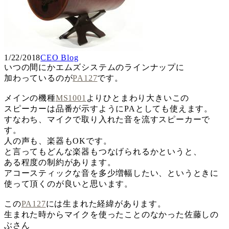
1/22/2018
CEO Blog
いつの間にかエムズシステムのラインナップに
加わっているのが
PA127
です。
メインの機種
MS1001
よりひとまわり大きいこの
スピーカーは品番が示すようにPAとしても使えます。
すなわち、マイクで取り入れた音を流すスピーカーで
す。
人の声も、楽器もOKです。
と言ってもどんな楽器もつなげられるかというと、
ある程度の制約があります。
アコースティックな音を多少増幅したい、というときに
使って頂くのが良いと思います。
この
PA127
には生まれた経緯があります。
生まれた時からマイクを使ったことのなかった佐藤しの
ぶさん