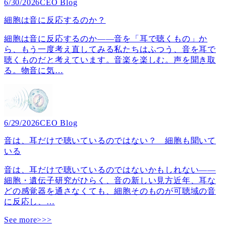
6/30/2026
CEO Blog
細胞は音に反応するのか？
細胞は音に反応するのか――音を「耳で聴くもの」か
ら、もう一度考え直してみる私たちはふつう、音を耳で
聴くものだと考えています。音楽を楽しむ。声を聞き取
る。物音に気
…
6/29/2026
CEO Blog
音は、耳だけで聴いているのではない？ 細胞も聞いて
いる
音は、耳だけで聴いているのではないかもしれない――
細胞・遺伝子研究がひらく、音の新しい見方近年、耳な
どの感覚器を通さなくても、細胞そのものが可聴域の音
に反応し、
…
See more>>>