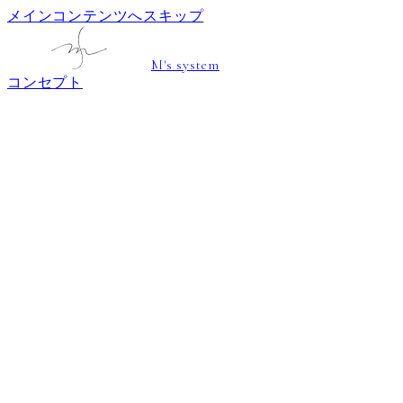
メインコンテンツへスキップ
M's system
コンセプト