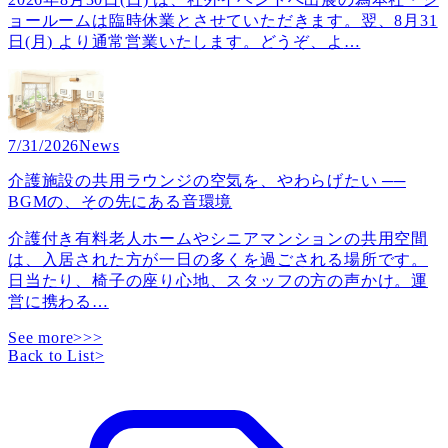
ョールームは臨時休業とさせていただきます。翌、8月31
日(月) より通常営業いたします。どうぞ、よ
…
7/31/2026
News
介護施設の共用ラウンジの空気を、やわらげたい ──
BGMの、その先にある音環境
介護付き有料老人ホームやシニアマンションの共用空間
は、入居された方が一日の多くを過ごされる場所です。
日当たり、椅子の座り心地、スタッフの方の声かけ。運
営に携わる
…
See more>>>
Back to List
>