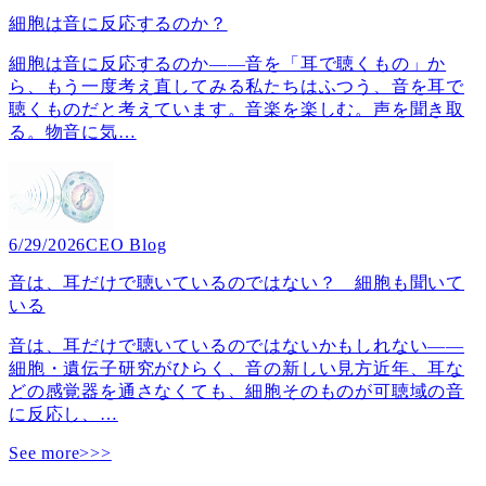
細胞は音に反応するのか？
細胞は音に反応するのか――音を「耳で聴くもの」か
ら、もう一度考え直してみる私たちはふつう、音を耳で
聴くものだと考えています。音楽を楽しむ。声を聞き取
る。物音に気
…
6/29/2026
CEO Blog
音は、耳だけで聴いているのではない？ 細胞も聞いて
いる
音は、耳だけで聴いているのではないかもしれない――
細胞・遺伝子研究がひらく、音の新しい見方近年、耳な
どの感覚器を通さなくても、細胞そのものが可聴域の音
に反応し、
…
See more>>>