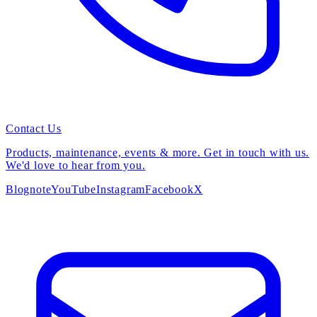
Contact Us
Products, maintenance, events & more. Get in touch with us.
We'd love to hear from you.
Blog
note
YouTube
Instagram
Facebook
X