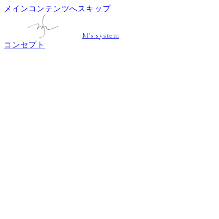
メインコンテンツへスキップ
M's system
コンセプト