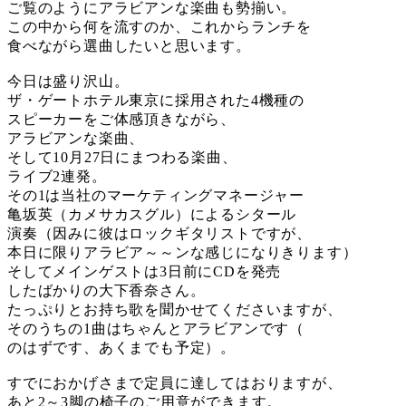
ご覧のようにアラビアンな楽曲も勢揃い。
この中から何を流すのか、これからランチを
食べながら選曲したいと思います。
今日は盛り沢山。
ザ・ゲートホテル東京に採用された4機種の
スピーカーをご体感頂きながら、
アラビアンな楽曲、
そして10月27日にまつわる楽曲、
ライブ2連発。
その1は当社のマーケティングマネージャー
亀坂英（カメサカスグル）によるシタール
演奏（因みに彼はロックギタリストですが、
本日に限りアラビア～～ンな感じになりきります）
そしてメインゲストは3日前にCDを発売
したばかりの大下香奈さん。
たっぷりとお持ち歌を聞かせてくださいますが、
そのうちの1曲はちゃんとアラビアンです（
のはずです、あくまでも予定）。
すでにおかげさまで定員に達してはおりますが、
あと2～3脚の椅子のご用意ができます。