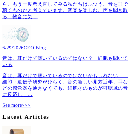
ら、もう一度考え直してみる私たちはふつう、音を耳で
聴くものだと考えています。音楽を楽しむ。声を聞き取
る。物音に気
…
6/29/2026
CEO Blog
音は、耳だけで聴いているのではない？ 細胞も聞いて
いる
音は、耳だけで聴いているのではないかもしれない――
細胞・遺伝子研究がひらく、音の新しい見方近年、耳な
どの感覚器を通さなくても、細胞そのものが可聴域の音
に反応し、
…
See more>>>
Latest Articles