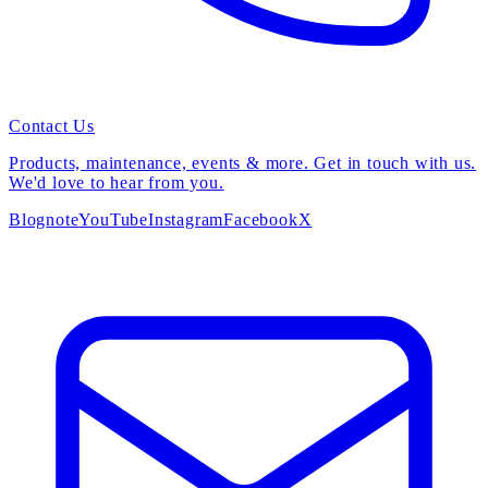
Contact Us
Products, maintenance, events & more. Get in touch with us.
We'd love to hear from you.
Blog
note
YouTube
Instagram
Facebook
X