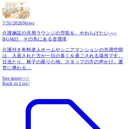
7/31/2026
News
介護施設の共用ラウンジの空気を、やわらげたい ──
BGMの、その先にある音環境
介護付き有料老人ホームやシニアマンションの共用空間
は、入居された方が一日の多くを過ごされる場所です。
日当たり、椅子の座り心地、スタッフの方の声かけ。運
営に携わる
…
See more>>>
Back to List
>