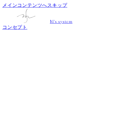
メインコンテンツへスキップ
M's system
コンセプト