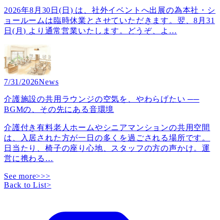
2026年8月30日(日) は、社外イベントへ出展の為本社・シ
ョールームは臨時休業とさせていただきます。翌、8月31
日(月) より通常営業いたします。どうぞ、よ
…
7/31/2026
News
介護施設の共用ラウンジの空気を、やわらげたい ──
BGMの、その先にある音環境
介護付き有料老人ホームやシニアマンションの共用空間
は、入居された方が一日の多くを過ごされる場所です。
日当たり、椅子の座り心地、スタッフの方の声かけ。運
営に携わる
…
See more>>>
Back to List
>