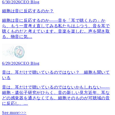
6/30/2026
CEO Blog
細胞は音に反応するのか？
細胞は音に反応するのか――音を「耳で聴くもの」か
ら、もう一度考え直してみる私たちはふつう、音を耳で
聴くものだと考えています。音楽を楽しむ。声を聞き取
る。物音に気
…
6/29/2026
CEO Blog
音は、耳だけで聴いているのではない？ 細胞も聞いて
いる
音は、耳だけで聴いているのではないかもしれない――
細胞・遺伝子研究がひらく、音の新しい見方近年、耳な
どの感覚器を通さなくても、細胞そのものが可聴域の音
に反応し、
…
See more>>>