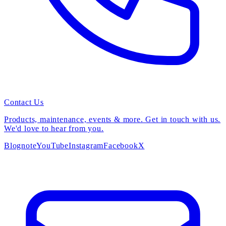
Contact Us
Products, maintenance, events & more. Get in touch with us.
We'd love to hear from you.
Blog
note
YouTube
Instagram
Facebook
X