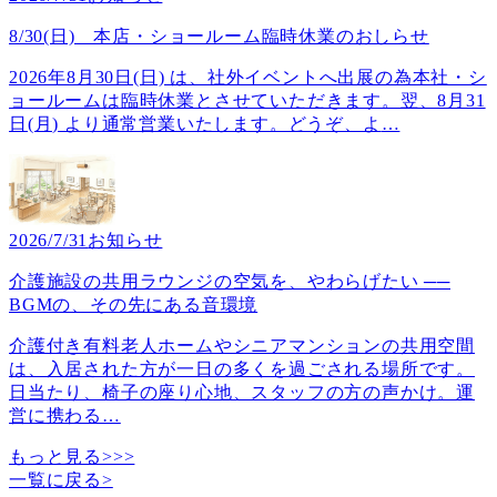
8/30(日) 本店・ショールーム臨時休業のおしらせ
2026年8月30日(日) は、社外イベントへ出展の為本社・シ
ョールームは臨時休業とさせていただきます。翌、8月31
日(月) より通常営業いたします。どうぞ、よ
…
2026/7/31
お知らせ
介護施設の共用ラウンジの空気を、やわらげたい ──
BGMの、その先にある音環境
介護付き有料老人ホームやシニアマンションの共用空間
は、入居された方が一日の多くを過ごされる場所です。
日当たり、椅子の座り心地、スタッフの方の声かけ。運
営に携わる
…
もっと見る>>>
一覧に戻る
>