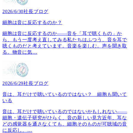
2026/6/30
社長ブログ
細胞は音に反応するのか？
細胞は音に反応するのか――音を「耳で聴くもの」か
ら、もう一度考え直してみる私たちはふつう、音を耳で
聴くものだと考えています。音楽を楽しむ。声を聞き取
る。物音に気
…
2026/6/29
社長ブログ
音は、耳だけで聴いているのではない？ 細胞も聞いて
いる
音は、耳だけで聴いているのではないかもしれない――
細胞・遺伝子研究がひらく、音の新しい見方近年、耳な
どの感覚器を通さなくても、細胞そのものが可聴域の音
に反応し、
…