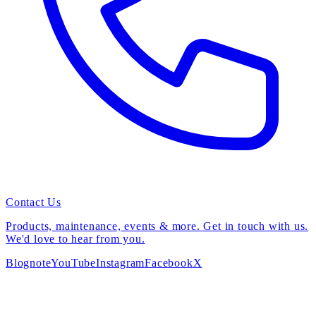
Contact Us
Products, maintenance, events & more. Get in touch with us.
We'd love to hear from you.
Blog
note
YouTube
Instagram
Facebook
X