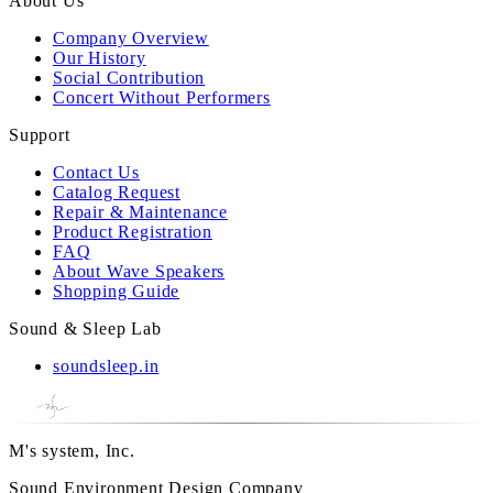
About Us
Company Overview
Our History
Social Contribution
Concert Without Performers
Support
Contact Us
Catalog Request
Repair & Maintenance
Product Registration
FAQ
About Wave Speakers
Shopping Guide
Sound & Sleep Lab
soundsleep.in
M's system, Inc.
Sound Environment Design Company