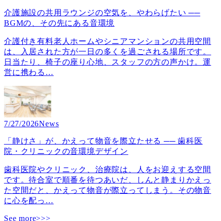
介護施設の共用ラウンジの空気を、やわらげたい ──
BGMの、その先にある音環境
介護付き有料老人ホームやシニアマンションの共用空間
は、入居された方が一日の多くを過ごされる場所です。
日当たり、椅子の座り心地、スタッフの方の声かけ。運
営に携わる
…
7/27/2026
News
「静けさ」が、かえって物音を際立たせる ── 歯科医
院・クリニックの音環境デザイン
歯科医院やクリニック、治療院は、人をお迎えする空間
です。待合室で順番を待つあいだ、しんと静まりかえっ
た空間だと、かえって物音が際立ってしまう。その物音
に心を配っ
…
See more>>>