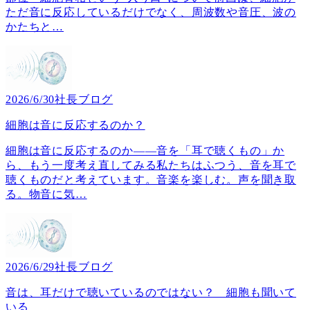
ただ音に反応しているだけでなく、周波数や音圧、波の
かたちと
…
2026/6/30
社長ブログ
細胞は音に反応するのか？
細胞は音に反応するのか――音を「耳で聴くもの」か
ら、もう一度考え直してみる私たちはふつう、音を耳で
聴くものだと考えています。音楽を楽しむ。声を聞き取
る。物音に気
…
2026/6/29
社長ブログ
音は、耳だけで聴いているのではない？ 細胞も聞いて
いる