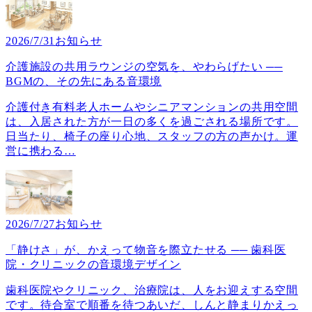
2026/7/31
お知らせ
介護施設の共用ラウンジの空気を、やわらげたい ──
BGMの、その先にある音環境
介護付き有料老人ホームやシニアマンションの共用空間
は、入居された方が一日の多くを過ごされる場所です。
日当たり、椅子の座り心地、スタッフの方の声かけ。運
営に携わる
…
2026/7/27
お知らせ
「静けさ」が、かえって物音を際立たせる ── 歯科医
院・クリニックの音環境デザイン
歯科医院やクリニック、治療院は、人をお迎えする空間
です。待合室で順番を待つあいだ、しんと静まりかえっ