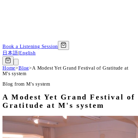
Book a Listening Session
日本語
|
English
Home
>
Blog
>
A Modest Yet Grand Festival of Gratitude at
M's system
Blog from M's system
A Modest Yet Grand Festival of
Gratitude at M's system