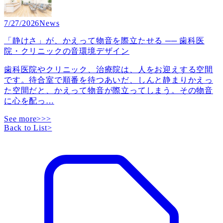
7/27/2026
News
「静けさ」が、かえって物音を際立たせる ── 歯科医
院・クリニックの音環境デザイン
歯科医院やクリニック、治療院は、人をお迎えする空間
です。待合室で順番を待つあいだ、しんと静まりかえっ
た空間だと、かえって物音が際立ってしまう。その物音
に心を配っ
…
See more>>>
Back to List
>