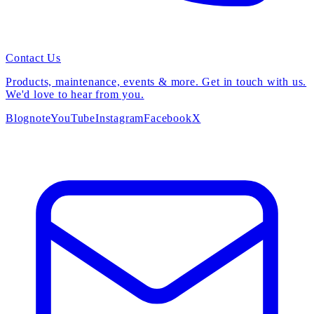
Contact Us
Products, maintenance, events & more. Get in touch with us.
We'd love to hear from you.
Blog
note
YouTube
Instagram
Facebook
X