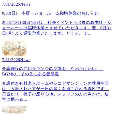
7/31/2026
News
8/30(日) 本店・ショールーム臨時休業のおしらせ
2026年8月30日(日) は、社外イベントへ出展の為本社・シ
ョールームは臨時休業とさせていただきます。翌、8月31
日(月) より通常営業いたします。どうぞ、よ
…
7/31/2026
News
介護施設の共用ラウンジの空気を、やわらげたい ──
BGMの、その先にある音環境
介護付き有料老人ホームやシニアマンションの共用空間
は、入居された方が一日の多くを過ごされる場所です。
日当たり、椅子の座り心地、スタッフの方の声かけ。運
営に携わる
…