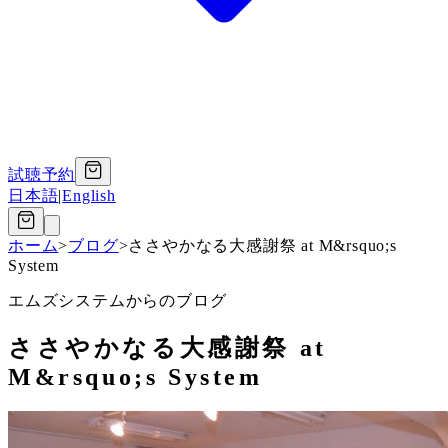
試聴予約
日本語
|
English
ホーム
>
ブログ
>
ささやかなる大感謝祭 at M&rsquo;s
System
エムズシステムからのブログ
ささやかなる大感謝祭 at
M&rsquo;s System