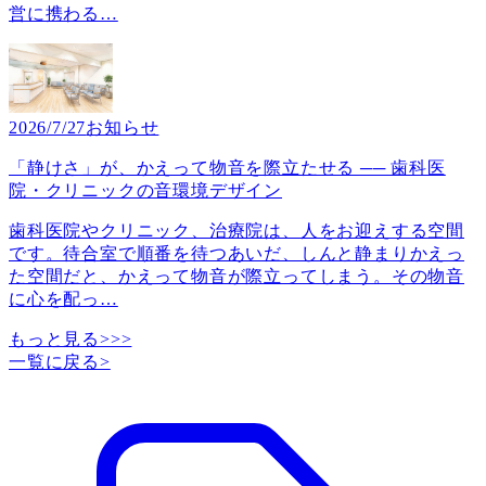
営に携わる
…
2026/7/27
お知らせ
「静けさ」が、かえって物音を際立たせる ── 歯科医
院・クリニックの音環境デザイン
歯科医院やクリニック、治療院は、人をお迎えする空間
です。待合室で順番を待つあいだ、しんと静まりかえっ
た空間だと、かえって物音が際立ってしまう。その物音
に心を配っ
…
もっと見る>>>
一覧に戻る
>