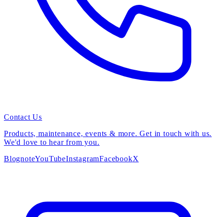
Contact Us
Products, maintenance, events & more. Get in touch with us.
We'd love to hear from you.
Blog
note
YouTube
Instagram
Facebook
X