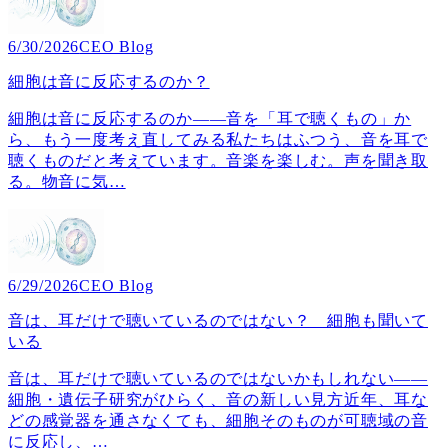
6/30/2026
CEO Blog
細胞は音に反応するのか？
細胞は音に反応するのか――音を「耳で聴くもの」か
ら、もう一度考え直してみる私たちはふつう、音を耳で
聴くものだと考えています。音楽を楽しむ。声を聞き取
る。物音に気
…
6/29/2026
CEO Blog
音は、耳だけで聴いているのではない？ 細胞も聞いて
いる
音は、耳だけで聴いているのではないかもしれない――
細胞・遺伝子研究がひらく、音の新しい見方近年、耳な
どの感覚器を通さなくても、細胞そのものが可聴域の音
に反応し、
…