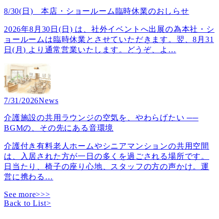
8/30(日) 本店・ショールーム臨時休業のおしらせ
2026年8月30日(日) は、社外イベントへ出展の為本社・シ
ョールームは臨時休業とさせていただきます。翌、8月31
日(月) より通常営業いたします。どうぞ、よ
…
7/31/2026
News
介護施設の共用ラウンジの空気を、やわらげたい ──
BGMの、その先にある音環境
介護付き有料老人ホームやシニアマンションの共用空間
は、入居された方が一日の多くを過ごされる場所です。
日当たり、椅子の座り心地、スタッフの方の声かけ。運
営に携わる
…
See more>>>
Back to List
>