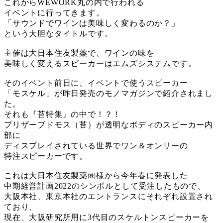
これからWEWORK丸の内で行われる
イベントに行ってきます。
「サウンドでワインは美味しく変わるのか？」
という大胆なタイトルです。
主催は大日本住友製薬で、ワインの味を
美味しく変えるスピーカーはエムズシステムです。
そのイベント前日に、イベントで使うスピーカー
「モスケル」が昨日発売のモノマガジンで紹介されまし
た。
それも『苔特集』の中で！？！
プリザーブドモス（苔）が透明なボディのスピーカー内
部に
ディスプレイされている世界でワン＆オンリーの
特注スピーカーです。
これは大日本住友製薬㈱様から今年春に発表した
中期経営計画2022のシンボルとして受注したもので、
大阪本社、東京本社のエントランスにそれぞれ設置され
ており、
現在、大阪研究所用に3代目のスケルトンスピーカーを