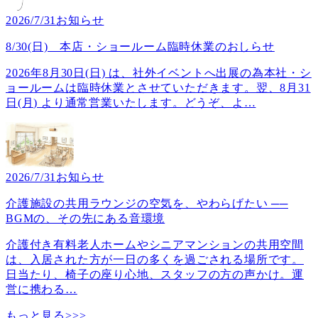
2026/7/31
お知らせ
8/30(日) 本店・ショールーム臨時休業のおしらせ
2026年8月30日(日) は、社外イベントへ出展の為本社・シ
ョールームは臨時休業とさせていただきます。翌、8月31
日(月) より通常営業いたします。どうぞ、よ
…
2026/7/31
お知らせ
介護施設の共用ラウンジの空気を、やわらげたい ──
BGMの、その先にある音環境
介護付き有料老人ホームやシニアマンションの共用空間
は、入居された方が一日の多くを過ごされる場所です。
日当たり、椅子の座り心地、スタッフの方の声かけ。運
営に携わる
…
もっと見る>>>