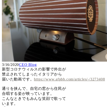
3/16/2020
CEO Blog
新型コロナウィルスの影響で外出が
禁止されてしまったイタリアから
届いた動画です。
https://www.afpbb.com/articles/-/3273408
通りを挟んで、自宅の窓から住民が
合唱する姿が映っています。
こんなときでもみんな笑顔で歌って
います。