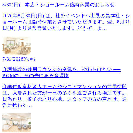
8/30(日) 本店・ショールーム臨時休業のおしらせ
2026年8月30日(日) は、社外イベントへ出展の為本社・シ
ョールームは臨時休業とさせていただきます。翌、8月31
日(月) より通常営業いたします。どうぞ、よ
…
7/31/2026
News
介護施設の共用ラウンジの空気を、やわらげたい ──
BGMの、その先にある音環境
介護付き有料老人ホームやシニアマンションの共用空間
は、入居された方が一日の多くを過ごされる場所です。
日当たり、椅子の座り心地、スタッフの方の声かけ。運
営に携わる
…