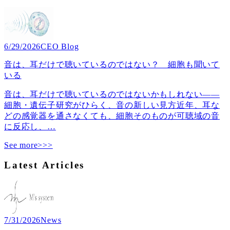
6/29/2026
CEO Blog
音は、耳だけで聴いているのではない？ 細胞も聞いて
いる
音は、耳だけで聴いているのではないかもしれない――
細胞・遺伝子研究がひらく、音の新しい見方近年、耳な
どの感覚器を通さなくても、細胞そのものが可聴域の音
に反応し、
…
See more>>>
Latest Articles
7/31/2026
News