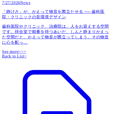
7/27/2026
News
「静けさ」が、かえって物音を際立たせる ── 歯科医
院・クリニックの音環境デザイン
歯科医院やクリニック、治療院は、人をお迎えする空間
です。待合室で順番を待つあいだ、しんと静まりかえっ
た空間だと、かえって物音が際立ってしまう。その物音
に心を配っ
…
See more>>>
Back to List
>