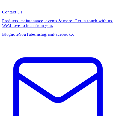
Contact Us
Products, maintenance, events & more. Get in touch with us.
We'd love to hear from you.
Blog
note
YouTube
Instagram
Facebook
X