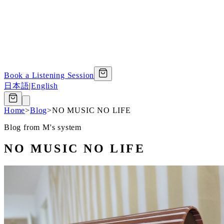
Book a Listening Session
日本語
|
English
Home
>
Blog
>
NO MUSIC NO LIFE
Blog from M's system
NO MUSIC NO LIFE