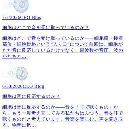
7/2/2026
CEO Blog
細胞はどこで音を受け取っているのか？
細胞はどこで音を受け取っているのか――細胞膜・接着
部位・細胞骨格という“入り口”について前回は、細胞が
ただ音に反応しているだけでなく、周波数や音圧、波の
かたちと
…
6/30/2026
CEO Blog
細胞は音に反応するのか？
細胞は音に反応するのか――音を「耳で聴くもの」か
ら、もう一度考え直してみる私たちはふつう、音を耳で
聴くものだと考えています。音楽を楽しむ。声を聞き取
る。物音に気
…