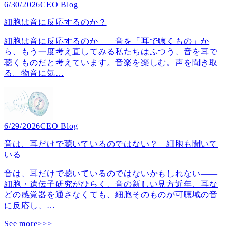
6/30/2026
CEO Blog
細胞は音に反応するのか？
細胞は音に反応するのか――音を「耳で聴くもの」か
ら、もう一度考え直してみる私たちはふつう、音を耳で
聴くものだと考えています。音楽を楽しむ。声を聞き取
る。物音に気
…
6/29/2026
CEO Blog
音は、耳だけで聴いているのではない？ 細胞も聞いて
いる
音は、耳だけで聴いているのではないかもしれない――
細胞・遺伝子研究がひらく、音の新しい見方近年、耳な
どの感覚器を通さなくても、細胞そのものが可聴域の音
に反応し、
…
See more>>>