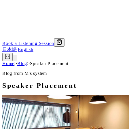
Book a Listening Session
日本語
|
English
Home
>
Blog
>
Speaker Placement
Blog from M's system
Speaker Placement