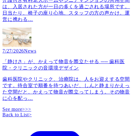
介護付き有料老人ホームやシニアマンションの共用空間
は、入居された方が一日の多くを過ごされる場所です。
日当たり、椅子の座り心地、スタッフの方の声かけ。運
営に携わる
…
7/27/2026
News
「静けさ」が、かえって物音を際立たせる ── 歯科医
院・クリニックの音環境デザイン
歯科医院やクリニック、治療院は、人をお迎えする空間
です。待合室で順番を待つあいだ、しんと静まりかえっ
た空間だと、かえって物音が際立ってしまう。その物音
に心を配っ
…
See more>>>
Back to List
>