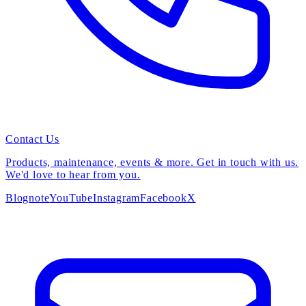
Contact Us
Products, maintenance, events & more. Get in touch with us.
We'd love to hear from you.
Blog
note
YouTube
Instagram
Facebook
X