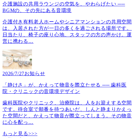
介護施設の共用ラウンジの空気を、やわらげたい ──
BGMの、その先にある音環境
介護付き有料老人ホームやシニアマンションの共用空間
は、入居された方が一日の多くを過ごされる場所です。
日当たり、椅子の座り心地、スタッフの方の声かけ。運
営に携わる
…
2026/7/27
お知らせ
「静けさ」が、かえって物音を際立たせる ── 歯科医
院・クリニックの音環境デザイン
歯科医院やクリニック、治療院は、人をお迎えする空間
です。待合室で順番を待つあいだ、しんと静まりかえっ
た空間だと、かえって物音が際立ってしまう。その物音
に心を配っ
…
もっと見る>>>