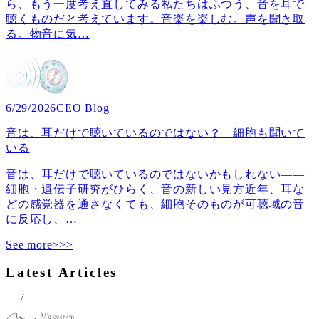
ら、もう一度考え直してみる私たちはふつう、音を耳で
聴くものだと考えています。音楽を楽しむ。声を聞き取
る。物音に気
…
6/29/2026
CEO Blog
音は、耳だけで聴いているのではない？ 細胞も聞いて
いる
音は、耳だけで聴いているのではないかもしれない――
細胞・遺伝子研究がひらく、音の新しい見方近年、耳な
どの感覚器を通さなくても、細胞そのものが可聴域の音
に反応し、
…
See more>>>
Latest Articles