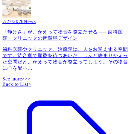
7/27/2026
News
「静けさ」が、かえって物音を際立たせる ── 歯科医
院・クリニックの音環境デザイン
歯科医院やクリニック、治療院は、人をお迎えする空間
です。待合室で順番を待つあいだ、しんと静まりかえっ
た空間だと、かえって物音が際立ってしまう。その物音
に心を配っ
…
See more>>>
Back to List
>