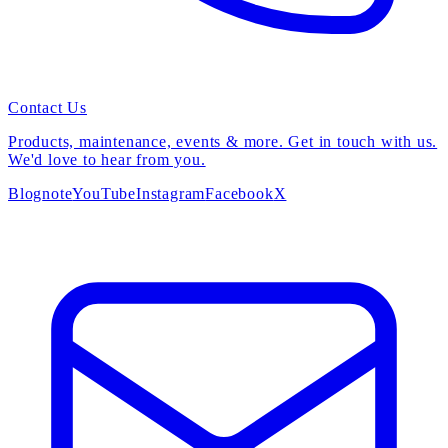
Contact Us
Products, maintenance, events & more. Get in touch with us.
We'd love to hear from you.
Blog
note
YouTube
Instagram
Facebook
X