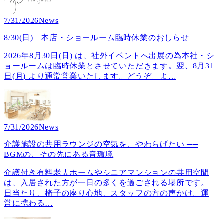
7/31/2026
News
8/30(日) 本店・ショールーム臨時休業のおしらせ
2026年8月30日(日) は、社外イベントへ出展の為本社・シ
ョールームは臨時休業とさせていただきます。翌、8月31
日(月) より通常営業いたします。どうぞ、よ
…
7/31/2026
News
介護施設の共用ラウンジの空気を、やわらげたい ──
BGMの、その先にある音環境
介護付き有料老人ホームやシニアマンションの共用空間
は、入居された方が一日の多くを過ごされる場所です。
日当たり、椅子の座り心地、スタッフの方の声かけ。運
営に携わる
…