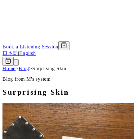
Book a Listening Session
日本語
|
English
Home
>
Blog
>
Surprising Skin
Blog from M's system
Surprising Skin