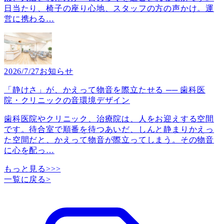
日当たり、椅子の座り心地、スタッフの方の声かけ。運
営に携わる
…
2026/7/27
お知らせ
「静けさ」が、かえって物音を際立たせる ── 歯科医
院・クリニックの音環境デザイン
歯科医院やクリニック、治療院は、人をお迎えする空間
です。待合室で順番を待つあいだ、しんと静まりかえっ
た空間だと、かえって物音が際立ってしまう。その物音
に心を配っ
…
もっと見る>>>
一覧に戻る
>