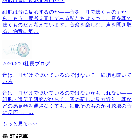
細胞は音に反応するのか？
細胞は音に反応するのか――音を「耳で聴くもの」か
ら、もう一度考え直してみる私たちはふつう、音を耳で
聴くものだと考えています。音楽を楽しむ。声を聞き取
る。物音に気
…
2026/6/29
社長ブログ
音は、耳だけで聴いているのではない？ 細胞も聞いて
いる
音は、耳だけで聴いているのではないかもしれない――
細胞・遺伝子研究がひらく、音の新しい見方近年、耳な
どの感覚器を通さなくても、細胞そのものが可聴域の音
に反応し、
…
もっと見る>>>
最新記事