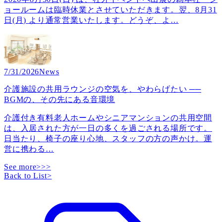
ョールームは臨時休業とさせていただきます。翌、8月31
日(月) より通常営業いたします。どうぞ、よ
…
7/31/2026
News
介護施設の共用ラウンジの空気を、やわらげたい ──
BGMの、その先にある音環境
介護付き有料老人ホームやシニアマンションの共用空間
は、入居された方が一日の多くを過ごされる場所です。
日当たり、椅子の座り心地、スタッフの方の声かけ。運
営に携わる
…
See more>>>
Back to List
>