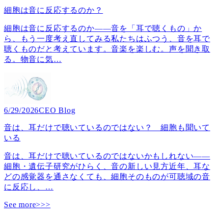
細胞は音に反応するのか？
細胞は音に反応するのか――音を「耳で聴くもの」か
ら、もう一度考え直してみる私たちはふつう、音を耳で
聴くものだと考えています。音楽を楽しむ。声を聞き取
る。物音に気
…
6/29/2026
CEO Blog
音は、耳だけで聴いているのではない？ 細胞も聞いて
いる
音は、耳だけで聴いているのではないかもしれない――
細胞・遺伝子研究がひらく、音の新しい見方近年、耳な
どの感覚器を通さなくても、細胞そのものが可聴域の音
に反応し、
…
See more>>>