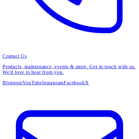
Contact Us
Products, maintenance, events & more. Get in touch with us.
We'd love to hear from you.
Blog
note
YouTube
Instagram
Facebook
X