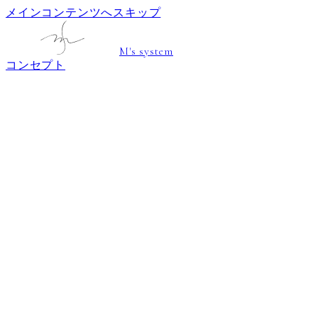
メインコンテンツへスキップ
M's system
コンセプト