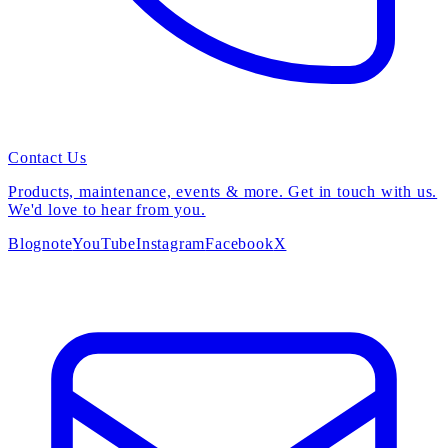
Contact Us
Products, maintenance, events & more. Get in touch with us.
We'd love to hear from you.
Blog
note
YouTube
Instagram
Facebook
X