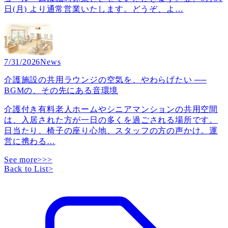
日(月) より通常営業いたします。どうぞ、よ
…
7/31/2026
News
介護施設の共用ラウンジの空気を、やわらげたい ──
BGMの、その先にある音環境
介護付き有料老人ホームやシニアマンションの共用空間
は、入居された方が一日の多くを過ごされる場所です。
日当たり、椅子の座り心地、スタッフの方の声かけ。運
営に携わる
…
See more>>>
Back to List
>