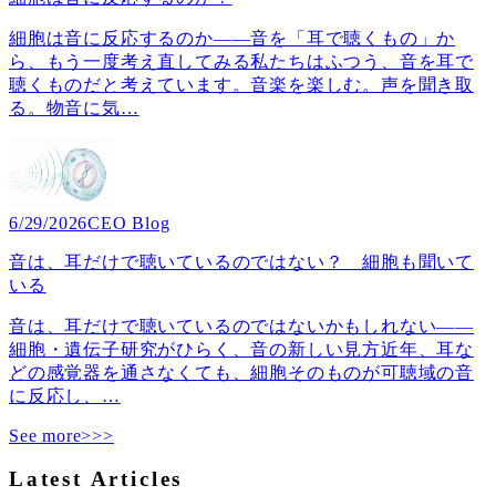
細胞は音に反応するのか――音を「耳で聴くもの」か
ら、もう一度考え直してみる私たちはふつう、音を耳で
聴くものだと考えています。音楽を楽しむ。声を聞き取
る。物音に気
…
6/29/2026
CEO Blog
音は、耳だけで聴いているのではない？ 細胞も聞いて
いる
音は、耳だけで聴いているのではないかもしれない――
細胞・遺伝子研究がひらく、音の新しい見方近年、耳な
どの感覚器を通さなくても、細胞そのものが可聴域の音
に反応し、
…
See more>>>
Latest Articles