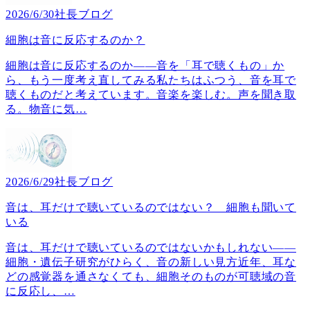
2026/6/30
社長ブログ
細胞は音に反応するのか？
細胞は音に反応するのか――音を「耳で聴くもの」か
ら、もう一度考え直してみる私たちはふつう、音を耳で
聴くものだと考えています。音楽を楽しむ。声を聞き取
る。物音に気
…
2026/6/29
社長ブログ
音は、耳だけで聴いているのではない？ 細胞も聞いて
いる
音は、耳だけで聴いているのではないかもしれない――
細胞・遺伝子研究がひらく、音の新しい見方近年、耳な
どの感覚器を通さなくても、細胞そのものが可聴域の音
に反応し、
…