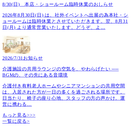
8/30(日) 本店・ショールーム臨時休業のおしらせ
2026年8月30日(日) は、社外イベントへ出展の為本社・シ
ョールームは臨時休業とさせていただきます。翌、8月31
日(月) より通常営業いたします。どうぞ、よ
…
2026/7/31
お知らせ
介護施設の共用ラウンジの空気を、やわらげたい ──
BGMの、その先にある音環境
介護付き有料老人ホームやシニアマンションの共用空間
は、入居された方が一日の多くを過ごされる場所です。
日当たり、椅子の座り心地、スタッフの方の声かけ。運
営に携わる
…
もっと見る>>>
一覧に戻る
>