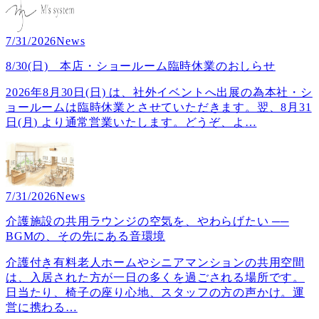
7/31/2026
News
8/30(日) 本店・ショールーム臨時休業のおしらせ
2026年8月30日(日) は、社外イベントへ出展の為本社・シ
ョールームは臨時休業とさせていただきます。翌、8月31
日(月) より通常営業いたします。どうぞ、よ
…
7/31/2026
News
介護施設の共用ラウンジの空気を、やわらげたい ──
BGMの、その先にある音環境
介護付き有料老人ホームやシニアマンションの共用空間
は、入居された方が一日の多くを過ごされる場所です。
日当たり、椅子の座り心地、スタッフの方の声かけ。運
営に携わる
…