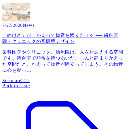
7/27/2026
News
「静けさ」が、かえって物音を際立たせる ── 歯科医
院・クリニックの音環境デザイン
歯科医院やクリニック、治療院は、人をお迎えする空間
です。待合室で順番を待つあいだ、しんと静まりかえっ
た空間だと、かえって物音が際立ってしまう。その物音
に心を配っ
…
See more>>>
Back to List
>