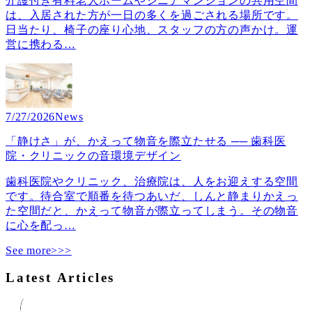
介護付き有料老人ホームやシニアマンションの共用空間
は、入居された方が一日の多くを過ごされる場所です。
日当たり、椅子の座り心地、スタッフの方の声かけ。運
営に携わる
…
7/27/2026
News
「静けさ」が、かえって物音を際立たせる ── 歯科医
院・クリニックの音環境デザイン
歯科医院やクリニック、治療院は、人をお迎えする空間
です。待合室で順番を待つあいだ、しんと静まりかえっ
た空間だと、かえって物音が際立ってしまう。その物音
に心を配っ
…
See more>>>
Latest Articles