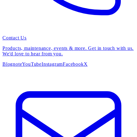
Contact Us
Products, maintenance, events & more. Get in touch with us.
We'd love to hear from you.
Blog
note
YouTube
Instagram
Facebook
X