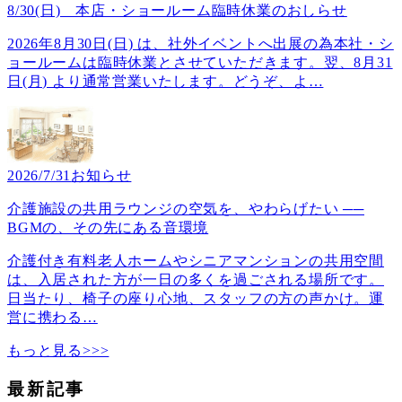
8/30(日) 本店・ショールーム臨時休業のおしらせ
2026年8月30日(日) は、社外イベントへ出展の為本社・シ
ョールームは臨時休業とさせていただきます。翌、8月31
日(月) より通常営業いたします。どうぞ、よ
…
2026/7/31
お知らせ
介護施設の共用ラウンジの空気を、やわらげたい ──
BGMの、その先にある音環境
介護付き有料老人ホームやシニアマンションの共用空間
は、入居された方が一日の多くを過ごされる場所です。
日当たり、椅子の座り心地、スタッフの方の声かけ。運
営に携わる
…
もっと見る>>>
最新記事