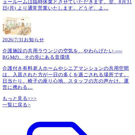
ョールームは臨時休業とさせていただきます。翌、8月31
日(月) より通常営業いたします。どうぞ、よ
…
2026/7/31
お知らせ
介護施設の共用ラウンジの空気を、やわらげたい ──
BGMの、その先にある音環境
介護付き有料老人ホームやシニアマンションの共用空間
は、入居された方が一日の多くを過ごされる場所です。
日当たり、椅子の座り心地、スタッフの方の声かけ。運
営に携わる
…
もっと見る>>>
一覧に戻る
>