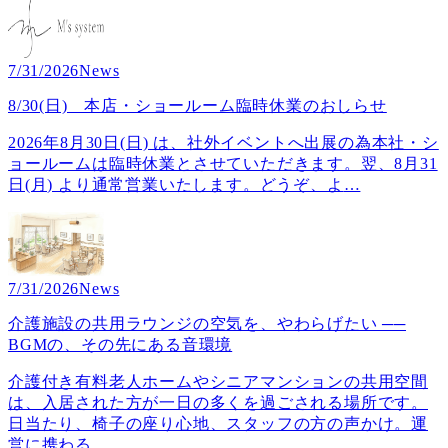
7/31/2026
News
8/30(日) 本店・ショールーム臨時休業のおしらせ
2026年8月30日(日) は、社外イベントへ出展の為本社・シ
ョールームは臨時休業とさせていただきます。翌、8月31
日(月) より通常営業いたします。どうぞ、よ
…
7/31/2026
News
介護施設の共用ラウンジの空気を、やわらげたい ──
BGMの、その先にある音環境
介護付き有料老人ホームやシニアマンションの共用空間
は、入居された方が一日の多くを過ごされる場所です。
日当たり、椅子の座り心地、スタッフの方の声かけ。運
営に携わる
…