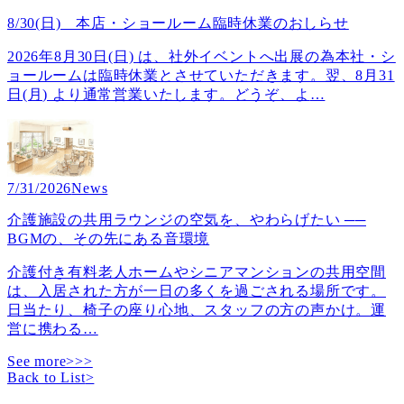
8/30(日) 本店・ショールーム臨時休業のおしらせ
2026年8月30日(日) は、社外イベントへ出展の為本社・シ
ョールームは臨時休業とさせていただきます。翌、8月31
日(月) より通常営業いたします。どうぞ、よ
…
7/31/2026
News
介護施設の共用ラウンジの空気を、やわらげたい ──
BGMの、その先にある音環境
介護付き有料老人ホームやシニアマンションの共用空間
は、入居された方が一日の多くを過ごされる場所です。
日当たり、椅子の座り心地、スタッフの方の声かけ。運
営に携わる
…
See more>>>
Back to List
>