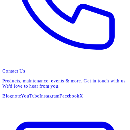
Contact Us
Products, maintenance, events & more. Get in touch with us.
We'd love to hear from you.
Blog
note
YouTube
Instagram
Facebook
X