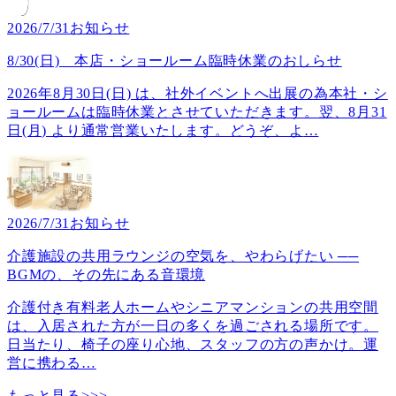
2026/7/31
お知らせ
8/30(日) 本店・ショールーム臨時休業のおしらせ
2026年8月30日(日) は、社外イベントへ出展の為本社・シ
ョールームは臨時休業とさせていただきます。翌、8月31
日(月) より通常営業いたします。どうぞ、よ
…
2026/7/31
お知らせ
介護施設の共用ラウンジの空気を、やわらげたい ──
BGMの、その先にある音環境
介護付き有料老人ホームやシニアマンションの共用空間
は、入居された方が一日の多くを過ごされる場所です。
日当たり、椅子の座り心地、スタッフの方の声かけ。運
営に携わる
…
もっと見る>>>