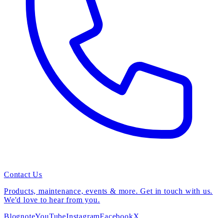
Contact Us
Products, maintenance, events & more. Get in touch with us.
We'd love to hear from you.
Blog
note
YouTube
Instagram
Facebook
X