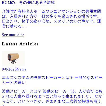
BGMの、その先にある音環境
介護付き有料老人ホームやシニアマンションの共用空間
は、入居された方が一日の多くを過ごされる場所です。
日当たり、椅子の座り心地、スタッフの方の声かけ。運
営に携わる
…
See more>>>
Latest Articles
8/8/2026
News
エムズシステムの波動スピーカーとは？ 一般的なスピー
カーとの違い
波動スピーカーとは？ 波動スピーカーは、人が喜びにあ
ふれる人生を送れるようにと願って生まれました。 だか
らこそ、というべきか、さまざまな二次的な特徴も備え