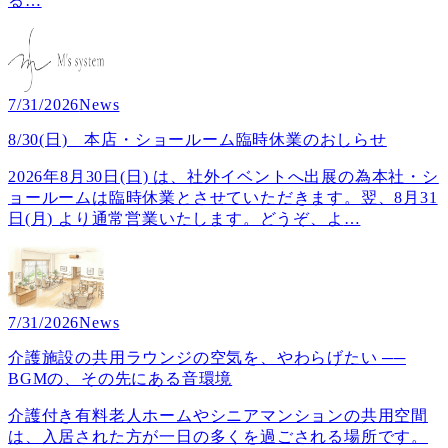
る
…
7/31/2026
News
8/30(日) 本店・ショールーム臨時休業のおしらせ
2026年8月30日(日) は、社外イベントへ出展の為本社・シ
ョールームは臨時休業とさせていただきます。翌、8月31
日(月) より通常営業いたします。どうぞ、よ
…
7/31/2026
News
介護施設の共用ラウンジの空気を、やわらげたい ──
BGMの、その先にある音環境
介護付き有料老人ホームやシニアマンションの共用空間
は、入居された方が一日の多くを過ごされる場所です。