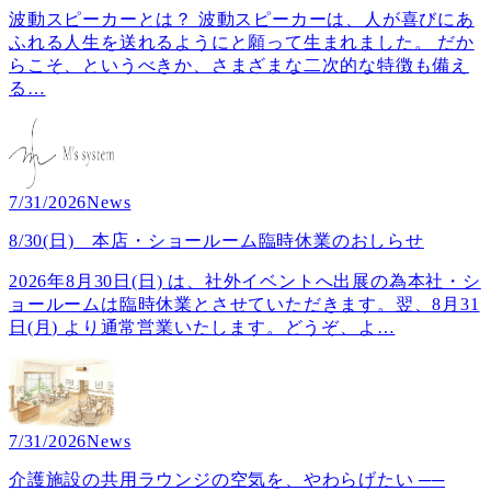
波動スピーカーとは？ 波動スピーカーは、人が喜びにあ
ふれる人生を送れるようにと願って生まれました。 だか
らこそ、というべきか、さまざまな二次的な特徴も備え
る
…
7/31/2026
News
8/30(日) 本店・ショールーム臨時休業のおしらせ
2026年8月30日(日) は、社外イベントへ出展の為本社・シ
ョールームは臨時休業とさせていただきます。翌、8月31
日(月) より通常営業いたします。どうぞ、よ
…
7/31/2026
News
介護施設の共用ラウンジの空気を、やわらげたい ──